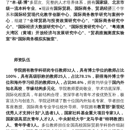
了
“本-硕-博”
多层次、完整的人才培养体系，拥有
国家级、北京市
级一流本科专业
。
●
现设有
国际贸易、国际商务、贸易经济
三个学
系和
国际经贸现代化教学创新中心、国际商务教学研究与案例中
心
，组建了
“全球贸易与投资政策研究中心”、“国际商务研究中
心”、“国际经济大数据研究中心”、“国际投资研究中心”、“粤港澳
大湾区（黄埔）开放经济与发展研究中心”、“贸易措施测度实验
室”和“国际商务模拟实验室”
。
师资队伍
学院拥有教学科研岗专任教师32人，具有博士学位的教师占比
100%，具有高级职称的教师25人，占比78.1%，获得海外博士学
位和海外学习经历的教师29人，占比90.6%，
师资均毕业于
国内外
知名高校
，
学缘结构多元化
。学院教师爱岗敬业、学术功底深厚、
国际化程度高，年龄结构合理，资深学者与青年才俊优势互补，极
富活力与创造力。学院还聘请了数十位国内外知名专家、学者担任
客座教授、国际商务专业学位校外导师。学院拥有
教育部“新世纪
优秀人才支持计划”入选者1人，国家社科基金重大项目专家3人，
国家级高层次青年人才2人，中央财经大学“龙马学者”特聘教授1
人、青年学者3人。
多位教师担任全国高校国际贸易学科协作组副