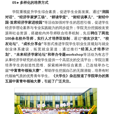
05
►
多样化的培养方式
学院重视提升学生综合素质，促进学生全面发展。通过
“润园
对话”、“经济学家梦工场”、“耕读学堂”、“财经说事儿”、“财经中
国·首席经济学家进校园”
等活动加强对学生的思想引领，促进学生
经济学理论素养与专业实践能力的同步提升；学院充分挖掘校友资
源和社会资源，搭建校内外导师联合培养机制，先后
聘任了两批
100余名校外导师，实行人才培养双轨制
，通过
“校友沙龙”、“校
友论坛”、“成长分享会”
等形式推进学院学生职业生涯规划与就业
创业体系建设，拓宽就业渠道；通过推行
“经英人才培养计
划”、“未来经济学家论坛”和举办专题workshop
等活动为有志于
从事经济学研究的在校学生提供一个高层次的交流平台；学院注重
培养学生的创造性思维、探索精神和综合素质，已连续举办七
届
“中富青年领袖大赛”
，帮助学生挖掘自己的无限潜能，培养有时
代领袖气质的优秀青年学生。
《大学生》杂志报道了学院举办的第
五届中富青年领袖大赛，引起了广泛关注。