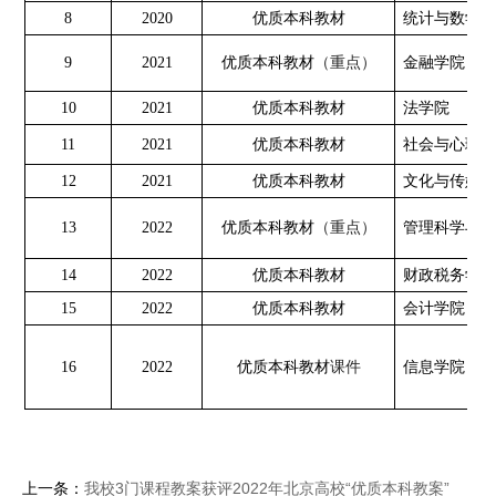
8
2020
优质本科教材
统计与数学学
（重点）
9
2021
优质本科教材
金融学院
10
2021
优质本科教材
法学院
11
2021
优质本科教材
社会与心理学
12
2021
优质本科教材
文化与传媒学
（重点）
13
2022
优质本科教材
管理科学与工
14
2022
优质本科教材
财政税务学院
15
2022
优质本科教材
会计学院
课件
16
2022
优质本科教材
信息学院
上一条：
我校3门课程教案获评2022年北京高校“优质本科教案”