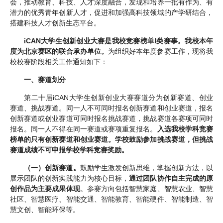
会，推动教育、科技、人才深度融合，发现和培养一批有作为、有
潜力的优秀青年创新人才，促进和加强高科技领域的产学研结合，
搭建科技人才创新生态平台。
iCAN大学生创新创业大赛是我校竞赛榜单Ⅰ类赛事。我校本年
度为北京赛区的联合承办单位。
为组织好本年度参赛工作，现将我
校校赛阶段相关工作通知如下：
一、赛道划分
第二十届iCAN大学生创新创业大赛赛道分为创新赛道、创业
赛道、挑战赛道。同一人不可同时报名创新赛道和创业赛道，报名
创新赛道或创业赛道可同时报名挑战赛道，挑战赛道各赛项可同时
报名。同一人不得在同一赛道或赛项重复报名。
入选我校学科竞赛
榜单的只有创新赛道和创业赛道。学校鼓励参加挑战赛道，但挑战
赛道成绩不可申报学校学科竞赛奖励。
（一）创新赛道。
鼓励学生激发创新思维，掌握创新方法，以
展示团队的创新实践能力为核心目标，
通过团队协作自主完成的原
创作品为主要成果体现
。参赛方向包括智慧家庭、智慧农业、智慧
社区、智慧医疗、智能交通、智能教育、智能硬件、智能制造、智
慧文创、智能环保等。