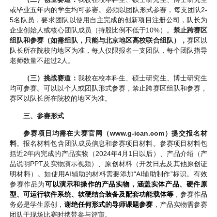
或毕业五年内的学生均可参赛。必须以团队形式参赛，每支团队2-
5名队员，要求团队以使用自主完成的创新项目注册公司，队长为
企业创始人或核心团队成员（持股比例不低于10%）。
禁止跨赛区
组队和参赛（如需组队，只能与北京地区高校联合组队），
赛区以
队长所在院校的地区为准，每人仅限报名一支团队，每个团队指导
老师数量不超过2人。
（三）挑战赛道：
我校在校本科生、硕士研究生、博士研究生
均可参赛。可以以个人或团队形式参赛，禁止跨赛区组队和参赛，
赛区以队长所在院校的地区为准。
三、参赛形式
参赛项目均需在大赛官网（www.g-ican.com）提交报名材
料
。报名材料包含团队成员信息和参赛项目材料。参赛项目材料包
括近2年内完成的产品实物（2024年4月1日以后）、产品介绍（产
品说明PPT及实物演示视频）、原创材料（开发日志及其他原创证
明材料）。如使用AI辅助的材料需要添加“AI辅助制作”标识。有效
参赛作品为
可以演示和操作的产品实物，涵盖实体产品、硬件原
型、可运行软件系统、软硬结合装备及配套功能载体等
，参赛作品
务必是学生原创，
谢绝任何形式的导师课题参赛
，产品实物需参赛
团队于现场比赛时携带参与评审。