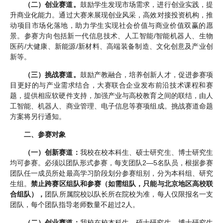
（二）创业赛道。
鼓励学生发现市场需求，进行创业实践，提
升商业化能力。通过大赛来展现创业风采，高效对接投资机构，推
动项目市场化落地，助力学生实现社会价值与商业价值双赢的愿
景。参赛方向包括新一代信息技术、人工智能/智能机器人、生物
医药/大健康、新能源/新材料、高端装备制造、文化创意及产业创
新等。
（三）挑战赛道。
鼓励产教融合，培养创新人才，促进参赛项
目更好的与产业需求结合，大赛联合企业发布前沿技术课程和赛
题，提供相应软硬件支持，加强产业与高校教育之间的联结，由人
工智能、机器人、商业管理、电子信息等赛项组成。挑战赛道命题
方案将另行通知。
二、参赛对象
（一）创新赛道：
我校在校本科生、硕士研究生、博士研究生
均可参赛。必须以团队形式参赛，每支团队2—5名队员，根据参赛
团队任一成员所处最高学习阶段划分参赛组别，分为本科组、研究
生组。
禁止跨赛区组队和参赛（如需组队，只能与北京地区高校联
合组队），
团队所属院校以队长所在院校为准，每人仅限报名一支
团队，每个团队指导老师数量不超过2人。
（二）创业赛道：
我校在校本科生、硕士研究生、博士研究生